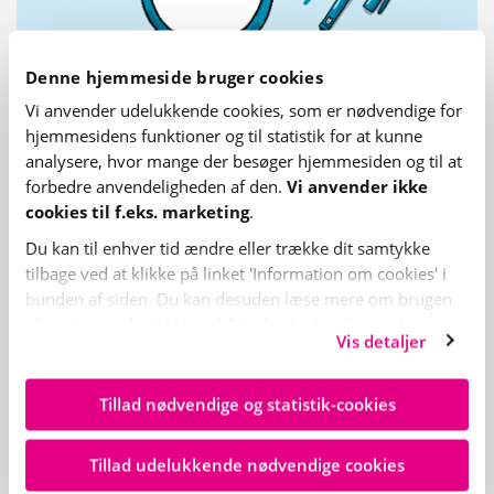
Denne hjemmeside bruger cookies
Vi anvender udelukkende cookies, som er nødvendige for
hjemme­sidens funktioner og til statistik for at kunne
Emner
analysere, hvor mange der besøger hjemme­siden og til at
forbedre anvende­lig­heden af den.
Vi anvender ikke
Her finder du eksempler på gode
cookies til f.eks. marketing
.
undervisnings­forløb af en halv time og to
timers varighed.
Du kan til enhver tid ændre eller trække dit samtykke
tilbage ved at klikke på linket 'Information om cookies' i
bunden af siden. Du kan desuden læse mere om brugen
af cookies ved at klikke på 'Vis detaljer' nederst i dette
Vis detaljer
banner.
Tillad nødvendige og statistik-cookies
Tillad udelukkende nødvendige cookies