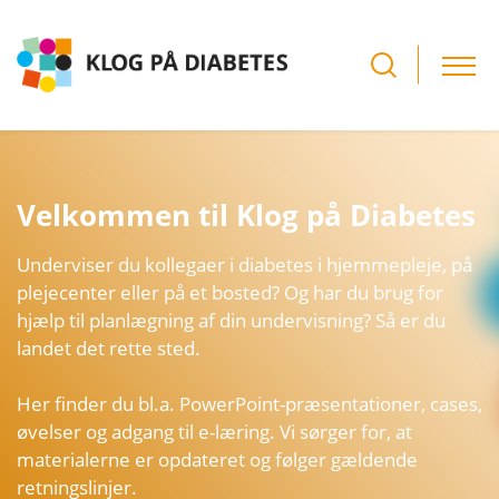
Velkommen til Klog på Diabetes
Underviser du kollegaer i diabetes i hjemmepleje, på
plejecenter eller på et bosted? Og har du brug for
hjælp til planlægning af din undervisning? Så er du
landet det rette sted.
Her finder du bl.a. PowerPoint-præsentationer, cases,
øvelser og adgang til e-læring. Vi sørger for, at
materialerne er opdateret og følger gældende
retningslinjer.